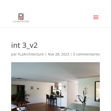
06 67 74 23 89
p.leger.a2e@gmail.com
int 3_v2
par
FL2Architecture
|
Nov 28, 2023
|
0 commentaires