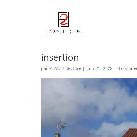
06 67 74 23 89
p.leger.a2e@gmail.com
insertion
par
FL2Architecture
|
Juin 21, 2022
|
0 commen